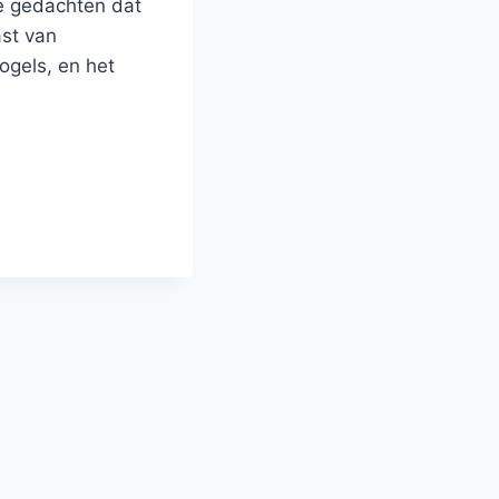
de gedachten dat
ast van
ogels, en het