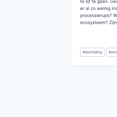
te lijf te gaan. 
er al zo weinig in
processierups? Wa
ecosysteem? Zijn 
Bericht
#
bestrijding
#
pro
tags: