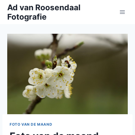
Doorgaan
Ad van Roosendaal
naar
Fotografie
inhoud
FOTO VAN DE MAAND