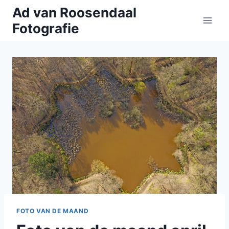
Doorgaan
Ad van Roosendaal
naar
Fotografie
inhoud
FOTO VAN DE MAAND